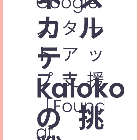
Google
カル
スター
テ
トアッ
プ支援
kaloko
「Founders
の挑
at