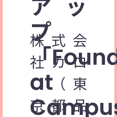
アッ
プ
株式会
「Found
社カロ
at
コ（東
Campu
京都品