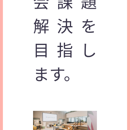
会課題
解決を
目指し
ます。