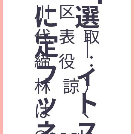
に選
川区、
代表取
定｜
締役：
フィ
林 諒）
ット
は、
ネス