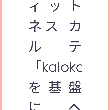
ィット
ネス カ
ルテ
「kaloko」
を基盤
に、ヘ